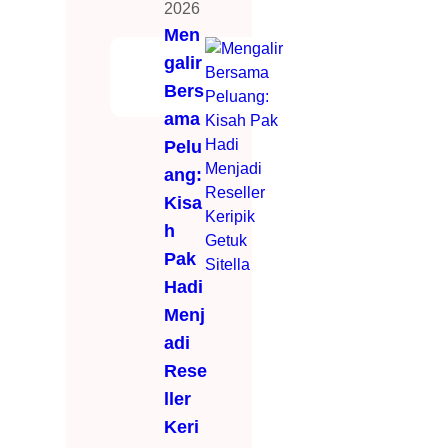
2026
Men
galir
Bers
ama
Pelu
ang:
Kisa
h
Pak
Hadi
Menj
adi
Rese
ller
Keri