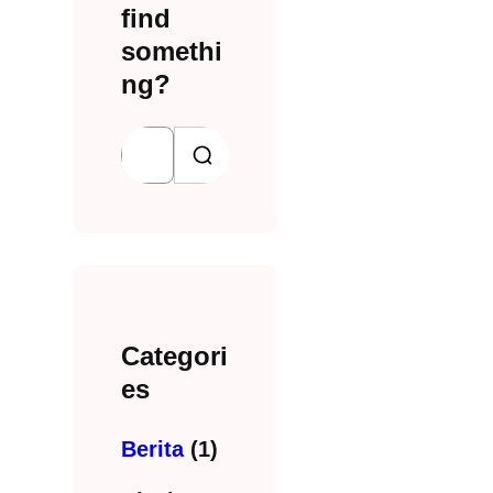
find
somethi
ng?
S
e
a
r
c
h
Categori
es
Berita
(1)