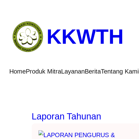
Skip
to
content
KKWTH
Home
Produk Mitra
Layanan
Berita
Tentang Kami
Laporan Tahunan