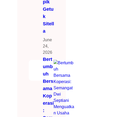
pik
Getu
k
Sitell
a
June
24,
2026
Bert
umb
uh
Bers
ama
Kop
erasi
: