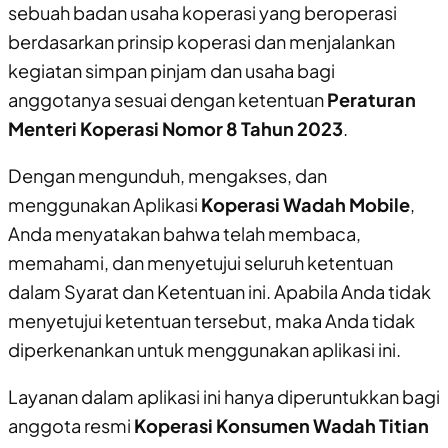
sebuah badan usaha koperasi yang beroperasi
berdasarkan prinsip koperasi dan menjalankan
kegiatan simpan pinjam dan usaha bagi
anggotanya sesuai dengan ketentuan
Peraturan
Menteri Koperasi Nomor 8 Tahun 2023
.
Dengan mengunduh, mengakses, dan
menggunakan Aplikasi
Koperasi Wadah Mobile
,
Anda menyatakan bahwa telah membaca,
memahami, dan menyetujui seluruh ketentuan
dalam Syarat dan Ketentuan ini. Apabila Anda tidak
menyetujui ketentuan tersebut, maka Anda tidak
diperkenankan untuk menggunakan aplikasi ini.
Layanan dalam aplikasi ini hanya diperuntukkan bagi
anggota resmi
Koperasi Konsumen Wadah Titian