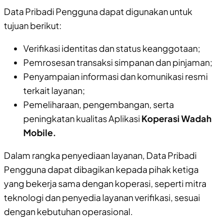
Data Pribadi Pengguna dapat digunakan untuk
tujuan berikut:
Verifikasi identitas dan status keanggotaan;
Pemrosesan transaksi simpanan dan pinjaman;
Penyampaian informasi dan komunikasi resmi
terkait layanan;
Pemeliharaan, pengembangan, serta
peningkatan kualitas Aplikasi
Koperasi Wadah
Mobile.
Dalam rangka penyediaan layanan, Data Pribadi
Pengguna dapat dibagikan kepada pihak ketiga
yang bekerja sama dengan koperasi, seperti mitra
teknologi dan penyedia layanan verifikasi, sesuai
dengan kebutuhan operasional.