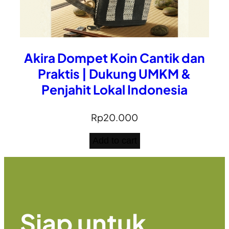
Akira Dompet Koin Cantik dan
Praktis | Dukung UMKM &
Penjahit Lokal Indonesia
Rp
20.000
Add to cart
Siap untuk