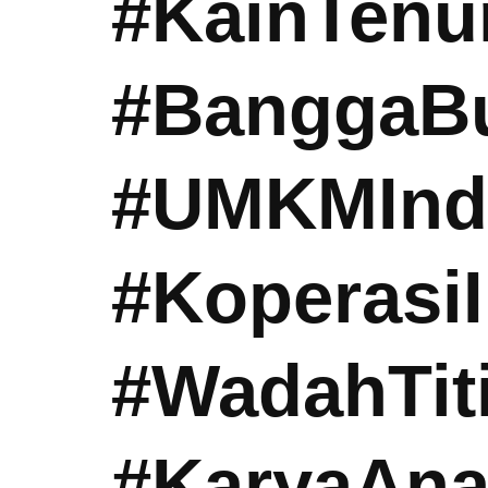
#KainTenu
#BanggaBu
#UMKMInd
#Koperasi
#WadahTit
#KaryaAn