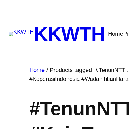
KKWTH
Home
Pr
Home
/ Products tagged “#TenunNTT
#KoperasiIndonesia #WadahTitianHar
#TenunNTT