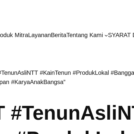
oduk Mitra
Layanan
Berita
Tentang Kami
SYARAT 
 #TenunAsliNTT #KainTenun #ProdukLokal #Bangg
apan #KaryaAnakBangsa”
 #TenunAsliN