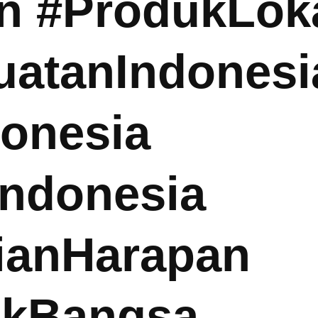
n #ProdukLok
atanIndonesi
onesia
Indonesia
ianHarapan
akBangsa