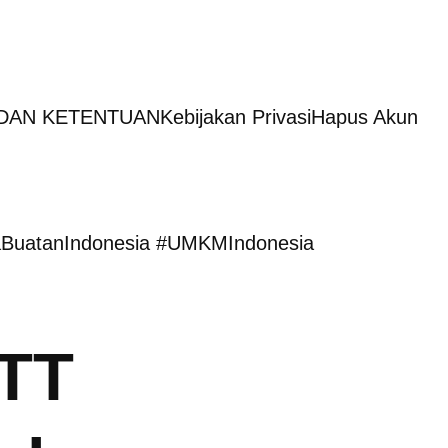
DAN KETENTUAN
Kebijakan Privasi
Hapus Akun
aBuatanIndonesia #UMKMIndonesia
TT